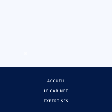
Internet, Logiciel, Blockchain
Faites appel à nos services
Contactez-nous pour un
accompagnement sur-mesure
NOUS POUVONS VOUS AIDER
ACCUEIL
LE CABINET
EXPERTISES