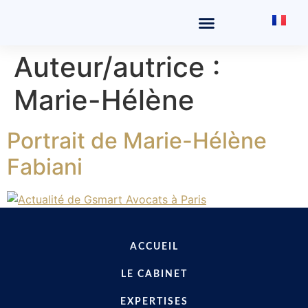
SECTEURS D’INTERVENTION
Auteur/autrice :
Marie-Hélène
Portrait de Marie-Hélène
Fabiani
ACCUEIL
LE CABINET
EXPERTISES